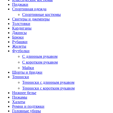
Пиджаки
Спортивная одежда
Спортивные костюмы
Свитеры и джемперы
Толстовки
Кардиганы
Джинсы
Брюки
Рубашки
Жилеты
Футболки
С длинным рукавом
С коротким рукавом
Майки
Шорты и бриджи
Тенниски
Тенниски с длинным рукавом
Тенниски с коротким рукавом
Нижнее белье
Пижамы
Халаты
Ремни и подтяжки
Головные уборы