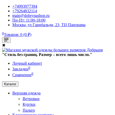
+74993977394
+79264832114
main@dobrynashop.ru
Пн-Пт: 11:00-18:00
Москва, ул Гарибальди, 23, ТЦ Панорама
0
Товаров: 0 (0 ₽)
✖
"Стиль без границ. Размер – всего лишь число."
Личный кабинет
0
Закладки
0
Сравнение
Каталог
Верхняя одежда
Ветровки
Куртки
Пальто
Классические костюмы