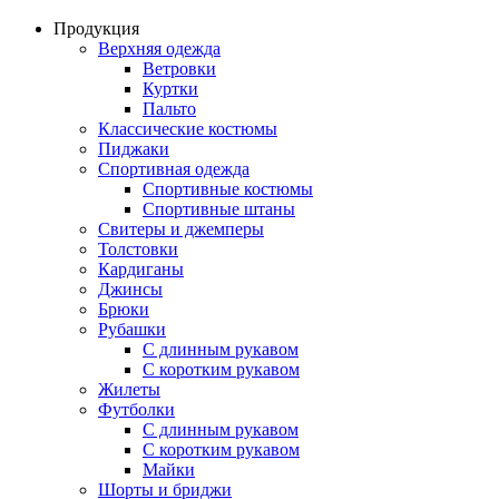
Продукция
Верхняя одежда
Ветровки
Куртки
Пальто
Классические костюмы
Пиджаки
Спортивная одежда
Спортивные костюмы
Спортивные штаны
Свитеры и джемперы
Толстовки
Кардиганы
Джинсы
Брюки
Рубашки
С длинным рукавом
С коротким рукавом
Жилеты
Футболки
С длинным рукавом
С коротким рукавом
Майки
Шорты и бриджи