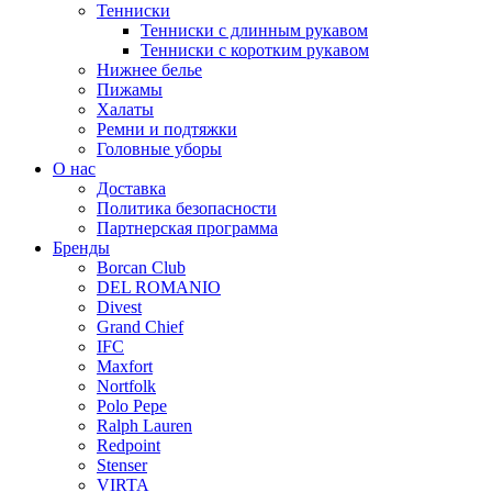
Тенниски
Тенниски с длинным рукавом
Тенниски с коротким рукавом
Нижнее белье
Пижамы
Халаты
Ремни и подтяжки
Головные уборы
О нас
Доставка
Политика безопасности
Партнерская программа
Бренды
Borcan Club
DEL ROMANIO
Divest
Grand Chief
IFC
Maxfort
Nortfolk
Polo Pepe
Ralph Lauren
Redpoint
Stenser
VIRTA