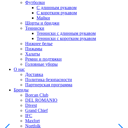
Футболки
С длинным рукавом
С коротким рукавом
Майки
Шорты и бриджи
Тенниски
Тенниски с длинным рукавом
Тенниски с коротким рукавом
Нижнее белье
Пижамы
Халаты
Ремни и подтяжки
Головные уборы
О нас
Доставка
Политика безопасности
Партнерская программа
Бренды
Borcan Club
DEL ROMANIO
Divest
Grand Chief
IFC
Maxfort
Nortfolk