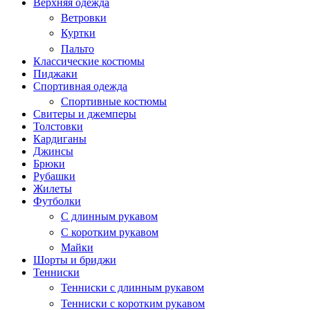
Верхняя одежда
Ветровки
Куртки
Пальто
Классические костюмы
Пиджаки
Спортивная одежда
Спортивные костюмы
Свитеры и джемперы
Толстовки
Кардиганы
Джинсы
Брюки
Рубашки
Жилеты
Футболки
С длинным рукавом
С коротким рукавом
Майки
Шорты и бриджи
Тенниски
Тенниски с длинным рукавом
Тенниски с коротким рукавом