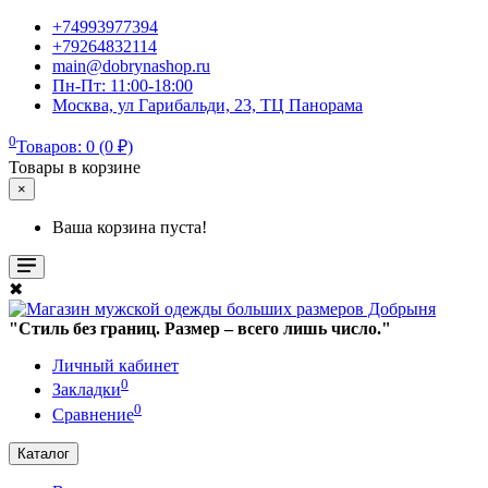
+74993977394
+79264832114
main@dobrynashop.ru
Пн-Пт: 11:00-18:00
Москва, ул Гарибальди, 23, ТЦ Панорама
0
Товаров: 0 (0 ₽)
Товары в корзине
×
Ваша корзина пуста!
✖
"Стиль без границ. Размер – всего лишь число."
Личный кабинет
0
Закладки
0
Сравнение
Каталог