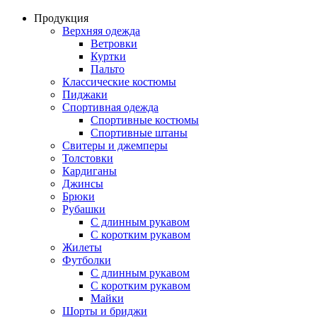
Продукция
Верхняя одежда
Ветровки
Куртки
Пальто
Классические костюмы
Пиджаки
Спортивная одежда
Спортивные костюмы
Спортивные штаны
Свитеры и джемперы
Толстовки
Кардиганы
Джинсы
Брюки
Рубашки
С длинным рукавом
С коротким рукавом
Жилеты
Футболки
С длинным рукавом
С коротким рукавом
Майки
Шорты и бриджи