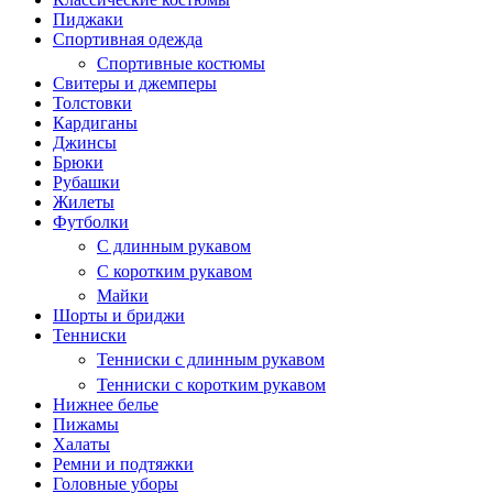
Пиджаки
Спортивная одежда
Спортивные костюмы
Свитеры и джемперы
Толстовки
Кардиганы
Джинсы
Брюки
Рубашки
Жилеты
Футболки
С длинным рукавом
С коротким рукавом
Майки
Шорты и бриджи
Тенниски
Тенниски с длинным рукавом
Тенниски с коротким рукавом
Нижнее белье
Пижамы
Халаты
Ремни и подтяжки
Головные уборы