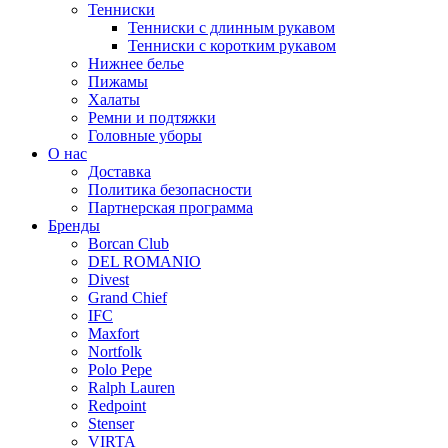
Тенниски
Тенниски с длинным рукавом
Тенниски с коротким рукавом
Нижнее белье
Пижамы
Халаты
Ремни и подтяжки
Головные уборы
О нас
Доставка
Политика безопасности
Партнерская программа
Бренды
Borcan Club
DEL ROMANIO
Divest
Grand Chief
IFC
Maxfort
Nortfolk
Polo Pepe
Ralph Lauren
Redpoint
Stenser
VIRTA