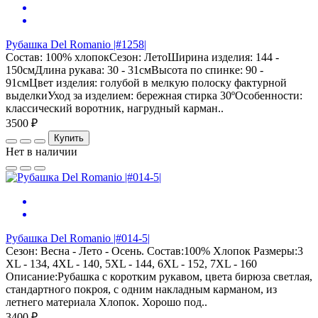
Рубашка Del Romanio |#1258|
Состав: 100% хлопокСезон: ЛетоШирина изделия: 144 -
150смДлина рукава: 30 - 31смВысота по спинке: 90 -
91смЦвет изделия: голубой в мелкую полоску фактурной
выделкиУход за изделием: бережная стирка 30ºОсобенности:
классический воротник, нагрудный карман..
3500 ₽
Купить
Нет в наличии
Рубашка Del Romanio |#014-5|
Сезон: Весна - Лето - Осень. Состав:100% Хлопок Размеры:3
XL - 134, 4XL - 140, 5XL - 144, 6XL - 152, 7XL - 160
Описание:Рубашка с коротким рукавом, цвета бирюза светлая,
стандартного покроя, с одним накладным карманом, из
летнего материала Хлопок. Хорошо под..
3400 ₽