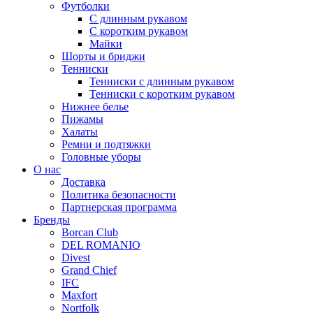
Футболки
С длинным рукавом
С коротким рукавом
Майки
Шорты и бриджи
Тенниски
Тенниски с длинным рукавом
Тенниски с коротким рукавом
Нижнее белье
Пижамы
Халаты
Ремни и подтяжки
Головные уборы
О нас
Доставка
Политика безопасности
Партнерская программа
Бренды
Borcan Club
DEL ROMANIO
Divest
Grand Chief
IFC
Maxfort
Nortfolk