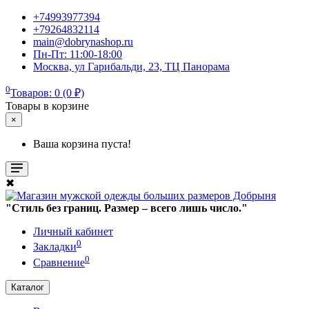
+74993977394
+79264832114
main@dobrynashop.ru
Пн-Пт: 11:00-18:00
Москва, ул Гарибальди, 23, ТЦ Панорама
0
Товаров: 0 (0 ₽)
Товары в корзине
×
Ваша корзина пуста!
✖
"Стиль без границ. Размер – всего лишь число."
Личный кабинет
0
Закладки
0
Сравнение
Каталог