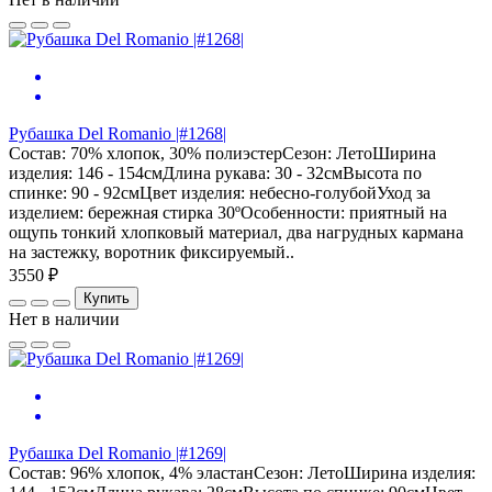
Рубашка Del Romanio |#1268|
Состав: 70% хлопок, 30% полиэстерСезон: ЛетоШирина
изделия: 146 - 154смДлина рукава: 30 - 32смВысота по
спинке: 90 - 92смЦвет изделия: небесно-голубойУход за
изделием: бережная стирка 30ºОсобенности: приятный на
ощупь тонкий хлопковый материал, два нагрудных кармана
на застежку, воротник фиксируемый..
3550 ₽
Купить
Нет в наличии
Рубашка Del Romanio |#1269|
Состав: 96% хлопок, 4% эластанСезон: ЛетоШирина изделия: