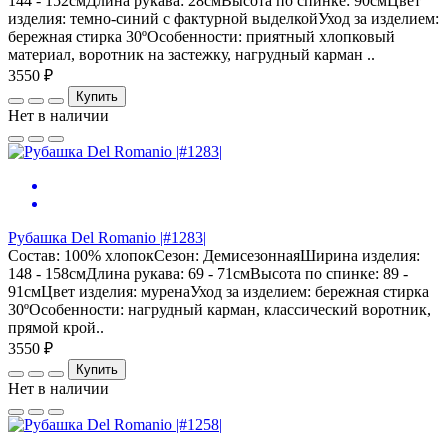
144 - 152смДлина рукава: 28смВысота по спинке: 90смЦвет
изделия: темно-синий с фактурной выделкойУход за изделием:
бережная стирка 30ºОсобенности: приятный хлопковый
материал, воротник на застежку, нагрудный карман ..
3550 ₽
Купить
Нет в наличии
Рубашка Del Romanio |#1283|
Состав: 100% хлопокСезон: ДемисезоннаяШирина изделия:
148 - 158смДлина рукава: 69 - 71смВысота по спинке: 89 -
91смЦвет изделия: муренаУход за изделием: бережная стирка
30ºОсобенности: нагрудный карман, классический воротник,
прямой крой..
3550 ₽
Купить
Нет в наличии