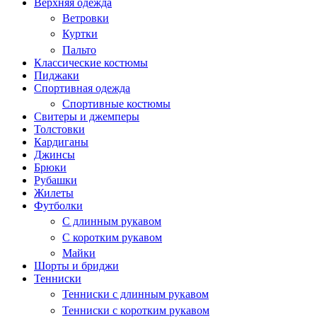
Верхняя одежда
Ветровки
Куртки
Пальто
Классические костюмы
Пиджаки
Спортивная одежда
Спортивные костюмы
Свитеры и джемперы
Толстовки
Кардиганы
Джинсы
Брюки
Рубашки
Жилеты
Футболки
С длинным рукавом
С коротким рукавом
Майки
Шорты и бриджи
Тенниски
Тенниски с длинным рукавом
Тенниски с коротким рукавом