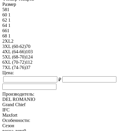
Размер
58
1
60
1
62
1
64
1
66
1
68
1
2XL
2
3XL (60-62)
70
4XL (64-66)
103
5XL (68-70)
124
6XL (70-72)
112
7XL (74-76)
37
Цена:
₽
Производитель:
DEL ROMANIO
Grand Chief
IFC
Maxfort
Особенности:
Сезон
весна-лето
9