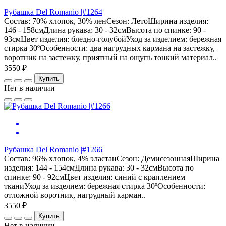
Рубашка Del Romanio |#1264|
Состав: 70% хлопок, 30% ленСезон: ЛетоШирина изделия:
146 - 158смДлина рукава: 30 - 32смВысота по спинке: 90 -
93смЦвет изделия: бледно-голубойУход за изделием: бережная
стирка 30ºОсобенности: два нагрудных кармана на застежку,
воротник на застежку, приятный на ощупь тонкий материал..
3550 ₽
Купить
Нет в наличии
Рубашка Del Romanio |#1266|
Состав: 96% хлопок, 4% эластанСезон: ДемисезоннаяШирина
изделия: 144 - 154смДлина рукава: 30 - 32смВысота по
спинке: 90 - 92смЦвет изделия: синий с краплением
тканиУход за изделием: бережная стирка 30ºОсобенности:
отложной воротник, нагрудный карман..
3550 ₽
Купить
Нет в наличии