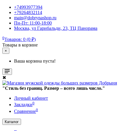
+74993977394
+79264832114
main@dobrynashop.ru
Пн-Пт: 11:00-18:00
Москва, ул Гарибальди, 23, ТЦ Панорама
0
Товаров: 0 (0 ₽)
Товары в корзине
×
Ваша корзина пуста!
✖
"Стиль без границ. Размер – всего лишь число."
Личный кабинет
0
Закладки
0
Сравнение
Каталог