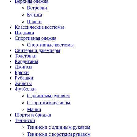
Верхняя одежда
Ветровки
Куртки
Пальто
Классические костюмы
Пиджаки
Спортивная одежда
Спортивные костюмы
Свитеры и джемперы
Толстовки
Кардиганы
Джинсы
Брюки
Рубашки
Жилеты
Футболки
С длинным рукавом
С коротким рукавом
Майки
Шорты и бриджи
Тенниски
Тенниски с длинным рукавом
Тенниски с коротким рукавом