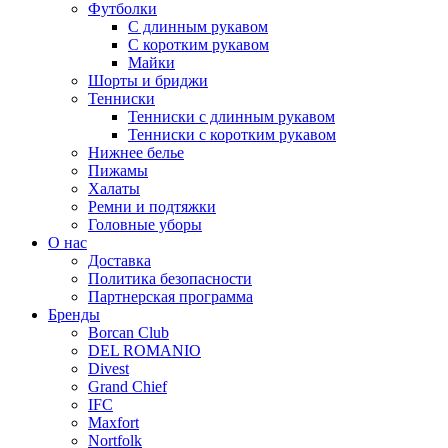
Футболки
С длинным рукавом
С коротким рукавом
Майки
Шорты и бриджи
Тенниски
Тенниски с длинным рукавом
Тенниски с коротким рукавом
Нижнее белье
Пижамы
Халаты
Ремни и подтяжки
Головные уборы
О нас
Доставка
Политика безопасности
Партнерская программа
Бренды
Borcan Club
DEL ROMANIO
Divest
Grand Chief
IFC
Maxfort
Nortfolk