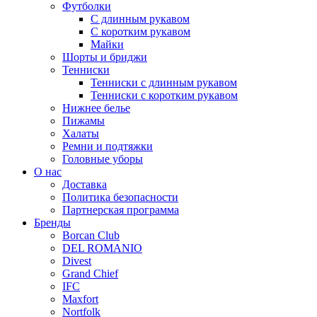
Футболки
С длинным рукавом
С коротким рукавом
Майки
Шорты и бриджи
Тенниски
Тенниски с длинным рукавом
Тенниски с коротким рукавом
Нижнее белье
Пижамы
Халаты
Ремни и подтяжки
Головные уборы
О нас
Доставка
Политика безопасности
Партнерская программа
Бренды
Borcan Club
DEL ROMANIO
Divest
Grand Chief
IFC
Maxfort
Nortfolk