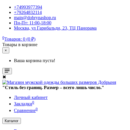
+74993977394
+79264832114
main@dobrynashop.ru
Пн-Пт: 11:00-18:00
Москва, ул Гарибальди, 23, ТЦ Панорама
0
Товаров: 0 (0 ₽)
Товары в корзине
×
Ваша корзина пуста!
✖
"Стиль без границ. Размер – всего лишь число."
Личный кабинет
0
Закладки
0
Сравнение
Каталог