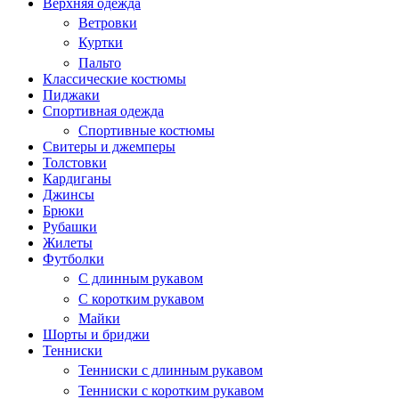
Верхняя одежда
Ветровки
Куртки
Пальто
Классические костюмы
Пиджаки
Спортивная одежда
Спортивные костюмы
Свитеры и джемперы
Толстовки
Кардиганы
Джинсы
Брюки
Рубашки
Жилеты
Футболки
С длинным рукавом
С коротким рукавом
Майки
Шорты и бриджи
Тенниски
Тенниски с длинным рукавом
Тенниски с коротким рукавом