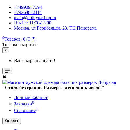
+74993977394
+79264832114
main@dobrynashop.ru
Пн-Пт: 11:00-18:00
Москва, ул Гарибальди, 23, ТЦ Панорама
0
Товаров: 0 (0 ₽)
Товары в корзине
×
Ваша корзина пуста!
✖
"Стиль без границ. Размер – всего лишь число."
Личный кабинет
0
Закладки
0
Сравнение
Каталог