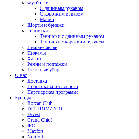
Футболки
С длинным рукавом
С коротким рукавом
Майки
Шорты и бриджи
Тенниски
Тенниски с длинным рукавом
Тенниски с коротким рукавом
Нижнее белье
Пижамы
Халаты
Ремни и подтяжки
Головные уборы
О нас
Доставка
Политика безопасности
Партнерская программа
Бренды
Borcan Club
DEL ROMANIO
Divest
Grand Chief
IFC
Maxfort
Nortfolk