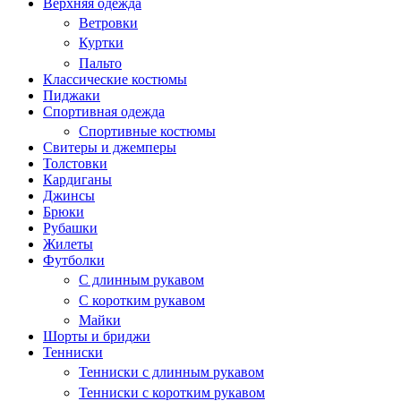
Верхняя одежда
Ветровки
Куртки
Пальто
Классические костюмы
Пиджаки
Спортивная одежда
Спортивные костюмы
Свитеры и джемперы
Толстовки
Кардиганы
Джинсы
Брюки
Рубашки
Жилеты
Футболки
С длинным рукавом
С коротким рукавом
Майки
Шорты и бриджи
Тенниски
Тенниски с длинным рукавом
Тенниски с коротким рукавом