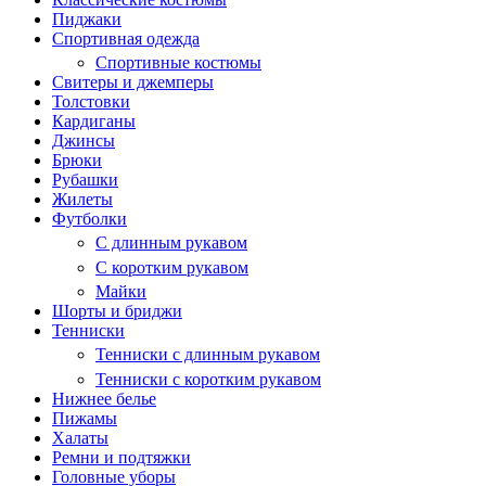
Пиджаки
Спортивная одежда
Спортивные костюмы
Свитеры и джемперы
Толстовки
Кардиганы
Джинсы
Брюки
Рубашки
Жилеты
Футболки
С длинным рукавом
С коротким рукавом
Майки
Шорты и бриджи
Тенниски
Тенниски с длинным рукавом
Тенниски с коротким рукавом
Нижнее белье
Пижамы
Халаты
Ремни и подтяжки
Головные уборы