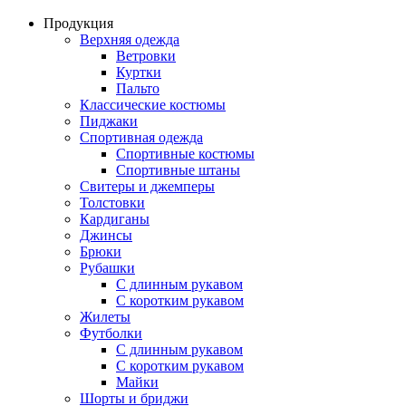
Продукция
Верхняя одежда
Ветровки
Куртки
Пальто
Классические костюмы
Пиджаки
Спортивная одежда
Спортивные костюмы
Спортивные штаны
Свитеры и джемперы
Толстовки
Кардиганы
Джинсы
Брюки
Рубашки
С длинным рукавом
С коротким рукавом
Жилеты
Футболки
С длинным рукавом
С коротким рукавом
Майки
Шорты и бриджи