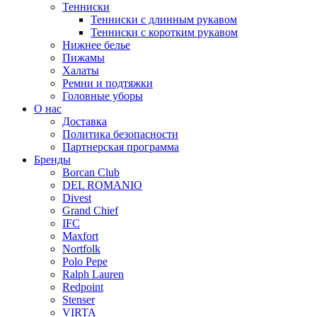
Тенниски
Тенниски с длинным рукавом
Тенниски с коротким рукавом
Нижнее белье
Пижамы
Халаты
Ремни и подтяжки
Головные уборы
О нас
Доставка
Политика безопасности
Партнерская программа
Бренды
Borcan Club
DEL ROMANIO
Divest
Grand Chief
IFC
Maxfort
Nortfolk
Polo Pepe
Ralph Lauren
Redpoint
Stenser
VIRTA