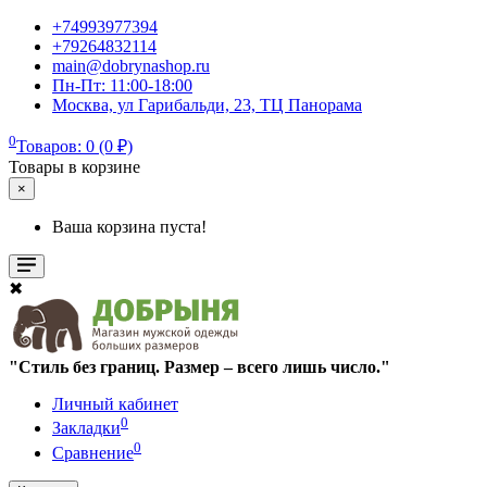
+74993977394
+79264832114
main@dobrynashop.ru
Пн-Пт: 11:00-18:00
Москва, ул Гарибальди, 23, ТЦ Панорама
0
Товаров: 0 (0 ₽)
Товары в корзине
×
Ваша корзина пуста!
✖
"Стиль без границ. Размер – всего лишь число."
Личный кабинет
0
Закладки
0
Сравнение