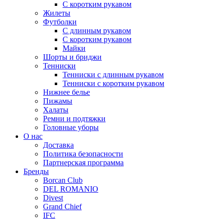
С коротким рукавом
Жилеты
Футболки
С длинным рукавом
С коротким рукавом
Майки
Шорты и бриджи
Тенниски
Тенниски с длинным рукавом
Тенниски с коротким рукавом
Нижнее белье
Пижамы
Халаты
Ремни и подтяжки
Головные уборы
О нас
Доставка
Политика безопасности
Партнерская программа
Бренды
Borcan Club
DEL ROMANIO
Divest
Grand Chief
IFC