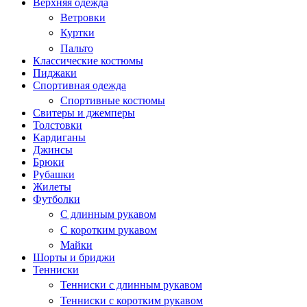
Верхняя одежда
Ветровки
Куртки
Пальто
Классические костюмы
Пиджаки
Спортивная одежда
Спортивные костюмы
Свитеры и джемперы
Толстовки
Кардиганы
Джинсы
Брюки
Рубашки
Жилеты
Футболки
С длинным рукавом
С коротким рукавом
Майки
Шорты и бриджи
Тенниски
Тенниски с длинным рукавом
Тенниски с коротким рукавом