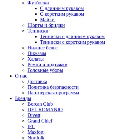
Футболки
С длинным рукавом
С коротким рукавом
Майки
Шорты и бриджи
Тенниски
Тенниски с длинным рукавом
Тенниски с коротким рукавом
Нижнее белье
Пижамы
Халаты
Ремни и подтяжки
Головные уборы
О нас
Доставка
Политика безопасности
Партнерская программа
Бренды
Borcan Club
DEL ROMANIO
Divest
Grand Chief
IFC
Maxfort
Nortfolk