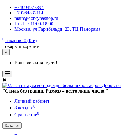
+74993977394
+79264832114
main@dobrynashop.ru
Пн-Пт: 11:00-18:00
Москва, ул Гарибальди, 23, ТЦ Панорама
0
Товаров: 0 (0 ₽)
Товары в корзине
×
Ваша корзина пуста!
✖
"Стиль без границ. Размер – всего лишь число."
Личный кабинет
0
Закладки
0
Сравнение
Каталог