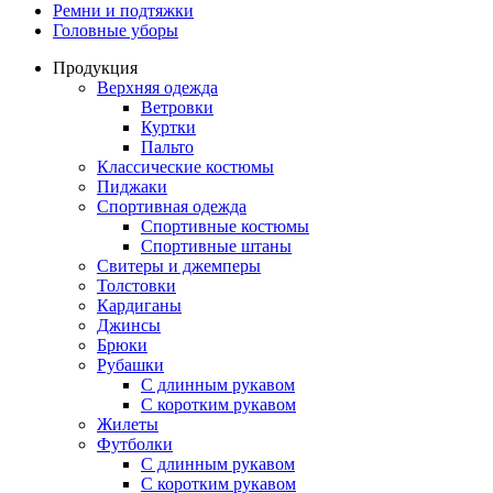
Ремни и подтяжки
Головные уборы
Продукция
Верхняя одежда
Ветровки
Куртки
Пальто
Классические костюмы
Пиджаки
Спортивная одежда
Спортивные костюмы
Спортивные штаны
Свитеры и джемперы
Толстовки
Кардиганы
Джинсы
Брюки
Рубашки
С длинным рукавом
С коротким рукавом
Жилеты
Футболки
С длинным рукавом
С коротким рукавом