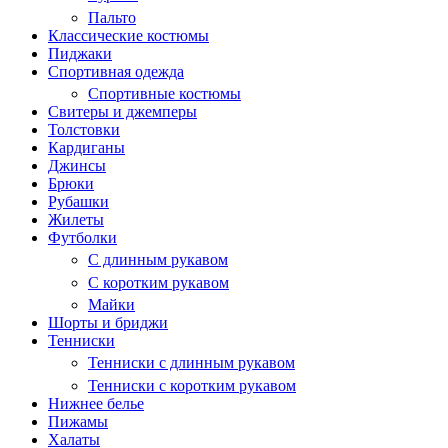
Пальто
Классические костюмы
Пиджаки
Спортивная одежда
Спортивные костюмы
Свитеры и джемперы
Толстовки
Кардиганы
Джинсы
Брюки
Рубашки
Жилеты
Футболки
С длинным рукавом
С коротким рукавом
Майки
Шорты и бриджи
Тенниски
Тенниски с длинным рукавом
Тенниски с коротким рукавом
Нижнее белье
Пижамы
Халаты