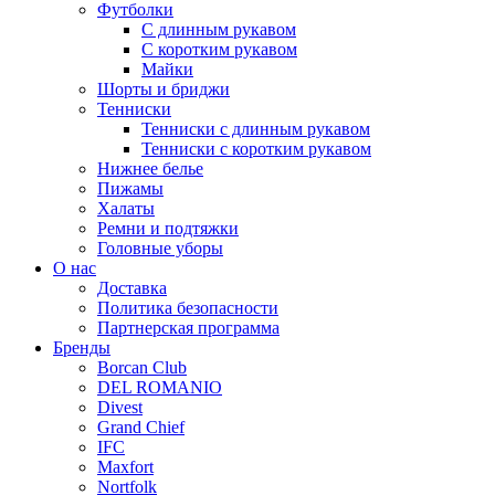
Футболки
С длинным рукавом
С коротким рукавом
Майки
Шорты и бриджи
Тенниски
Тенниски с длинным рукавом
Тенниски с коротким рукавом
Нижнее белье
Пижамы
Халаты
Ремни и подтяжки
Головные уборы
О нас
Доставка
Политика безопасности
Партнерская программа
Бренды
Borcan Club
DEL ROMANIO
Divest
Grand Chief
IFC
Maxfort
Nortfolk