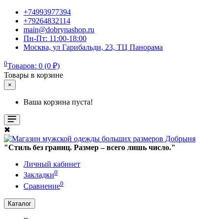
+74993977394
+79264832114
main@dobrynashop.ru
Пн-Пт: 11:00-18:00
Москва, ул Гарибальди, 23, ТЦ Панорама
0
Товаров: 0 (0 ₽)
Товары в корзине
×
Ваша корзина пуста!
✖
"Стиль без границ. Размер – всего лишь число."
Личный кабинет
0
Закладки
0
Сравнение
Каталог