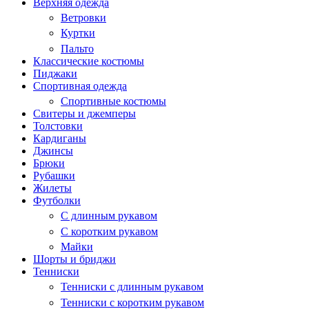
Верхняя одежда
Ветровки
Куртки
Пальто
Классические костюмы
Пиджаки
Спортивная одежда
Спортивные костюмы
Свитеры и джемперы
Толстовки
Кардиганы
Джинсы
Брюки
Рубашки
Жилеты
Футболки
С длинным рукавом
С коротким рукавом
Майки
Шорты и бриджи
Тенниски
Тенниски с длинным рукавом
Тенниски с коротким рукавом